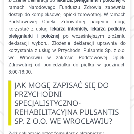
Złożenie deklaracji do
lekarza, pielęgniarki i położnej
w
ramach Narodowego Funduszu Zdrowia zapewnia
dostęp do kompleksowej opieki zdrowotnej. W ramach
Podstawowej Opieki Zdrowotnej pacjenci mogą
korzystać z usług
lekarza internisty, lekarza pediatry,
pielęgniarki i położnej
po wcześniejszym złożeniu
deklaracji wyboru. Złożenie deklaracji uprawnia do
korzystania z usług w Przychodni Pulsantis Sp. z o.o.
we Wrocławiu w zakresie Podstawowej Opieki
Zdrowotnej od poniedziałku do piątku w godzinach
8:00-18:00.
JAK MOGĘ ZAPISAĆ SIĘ DO
PRZYCHODNI
SPECJALISTYCZNO-
REHABILITACYJNA PULSANTIS
SP. Z O.O. WE WROCŁAWIU?
Złóż deklarację przez formularz elektroniczny