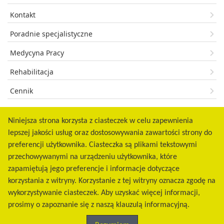
Kontakt
Poradnie specjalistyczne
Medycyna Pracy
Rehabilitacja
Cennik
Facebook
Niniejsza strona korzysta z ciasteczek w celu zapewnienia
Do pobrania
lepszej jakości usług oraz dostosowywania zawartości strony do
preferencji użytkownika. Ciasteczka są plikami tekstowymi
Klauzula informacyjna
przechowywanymi na urządzeniu użytkownika, które
zapamiętują jego preferencje i informacje dotyczące
korzystania z witryny. Korzystanie z tej witryny oznacza zgodę na
wykorzystywanie ciasteczek. Aby uzyskać więcej informacji,
prosimy o zapoznanie się z naszą klauzulą informacyjną.
© 2026. Przychodnia Specjalistyczno-Rehabilitacyjna PULSANTIS Sp. z